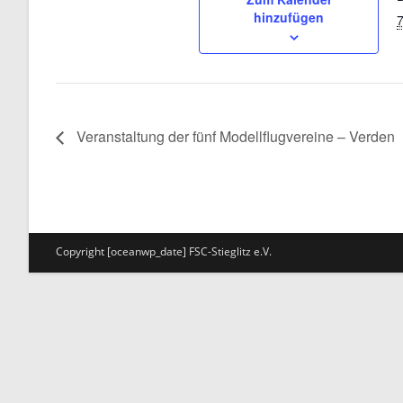
hinzufügen
7
Veranstaltung der fünf Modellflugvereine – Verden
Copyright [oceanwp_date] FSC-Stieglitz e.V.