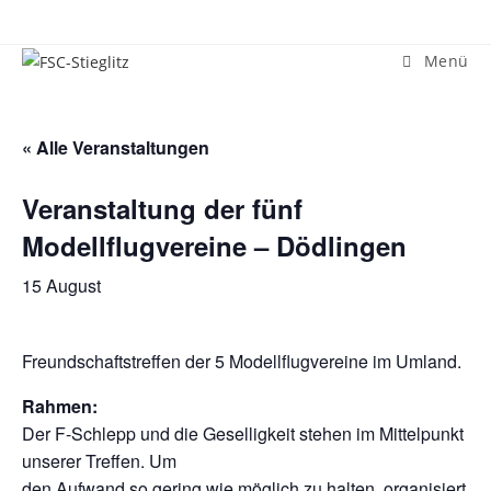
Zum
Inhalt
Menü
springen
« Alle Veranstaltungen
Veranstaltung der fünf
Modellflugvereine – Dödlingen
15 August
Freundschaftstreffen der 5 Modellflugvereine im Umland.
Rahmen:
Der F-Schlepp und die Geselligkeit stehen im Mittelpunkt
unserer Treffen. Um
den Aufwand so gering wie möglich zu halten, organisiert